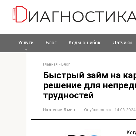
Перейти
к
контенту
Услуги
Блог
Коды ошибок
Датчики
Главная
»
Блог
Быстрый займ на ка
решение для непре
трудностей
На чтение:
5 мин
Опубликовано:
14.03.2024
Ког