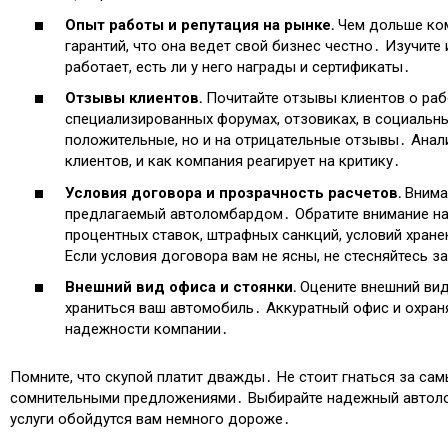
Опыт работы и репутация на рынке․
Чем дольше ком
гарантий, что она ведет свой бизнес честно․ Изучите
работает, есть ли у него награды и сертификаты․
Отзывы клиентов․
Почитайте отзывы клиентов о раб
специализированных форумах, отзовиках, в социальны
положительные, но и на отрицательные отзывы․ Анал
клиентов, и как компания реагирует на критику․
Условия договора и прозрачность расчетов․
Внимат
предлагаемый автоломбардом․ Обратите внимание на 
процентных ставок, штрафных санкций, условий хран
Если условия договора вам не ясны, не стесняйтесь
Внешний вид офиса и стоянки․
Оцените внешний вид
храниться ваш автомобиль․ Аккуратный офис и охран
надежности компании․
Помните, что скупой платит дважды․ Не стоит гнаться за са
сомнительными предложениями․ Выбирайте надежный автолом
услуги обойдутся вам немного дороже․