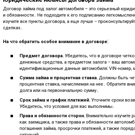
Договор займа под залог автомобиля – это серьезный юридич
и обязанности․ Не подходите к его подписанию легкомыслен
изучите все пункты договора, а еще лучше – проконсультиру
сделках․
На что обратить особое внимание в договоре⁚
Предмет договора․
Убедитесь, что в договоре четко
денежные средства, а предметом залога – ваш авто
идентификационные данные автомобиля⁚ VIN-номер, ма
Сумма займа и процентная ставка․
Должны быть чет
процентная ставка, начисляемая на нее․ Обратите вни
долга или на первоначальную сумму․
Срок займа и график платежей․
Уточните сроки возв
Убедитесь, что условия для вас выполнимы․
Права и обязанности сторон․
Внимательно изучите р
как заемщика, а также права и обязанности автолом
погашения займа, просрочки платежей, а также поряд
ситуаций․