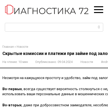
Перейти
к
контенту
Поиск:
Главная
»
Новости
Скрытые комиссии и платежи при займе под зал
На чтение:
10 мин
Опубликовано:
09.04.2024
Новости
Andr
Несмотря на кажущуюся простоту и удобство, займ под залог
Во-первых
, всегда существует вероятность столкнуться с 
использовать ваши персональные данные в мошеннических сх
Во-вторых
, даже при добросовестном заимодателе, несоблю