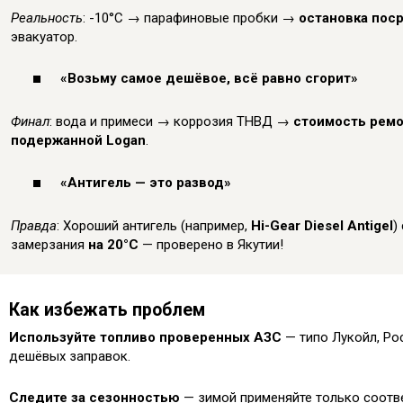
Реальность
: -10°C → парафиновые пробки →
остановка пос
эвакуатор.
«Возьму самое дешёвое, всё равно сгорит»
Финал
: вода и примеси → коррозия ТНВД →
стоимость ремо
подержанной Logan
.
«Антигель — это развод»
Правда
: Хороший антигель (например,
Hi-Gear Diesel Antigel
)
замерзания
на 20°C
— проверено в Якутии!
Как избежать проблем
Используйте топливо проверенных АЗС
— типо Лукойл, Рос
дешёвых заправок.
Следите за сезонностью
— зимой применяйте только соотв