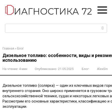
Перейти
к
контенту
Поиск:
Главная
»
Блог
Дизельное топливо: особенности, виды и рекоме
использованию
На чтение:
4 мин
Опубликовано:
21.05.2025
Блог
AlexSin
Дизельное топливо (солярка) — один из ключевых видов гор
внутреннего сгорания. Оно широко применяется в грузовом тр
сельскохозяйственной технике, судах и некоторых легковых 
Рассмотрим его основные характеристики, классификацию и 
эксплуатации.